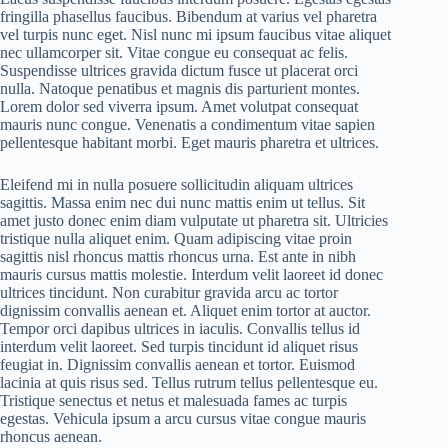
fringilla phasellus faucibus. Bibendum at varius vel pharetra
vel turpis nunc eget. Nisl nunc mi ipsum faucibus vitae aliquet
nec ullamcorper sit. Vitae congue eu consequat ac felis.
Suspendisse ultrices gravida dictum fusce ut placerat orci
nulla. Natoque penatibus et magnis dis parturient montes.
Lorem dolor sed viverra ipsum. Amet volutpat consequat
mauris nunc congue. Venenatis a condimentum vitae sapien
pellentesque habitant morbi. Eget mauris pharetra et ultrices.
Eleifend mi in nulla posuere sollicitudin aliquam ultrices
sagittis. Massa enim nec dui nunc mattis enim ut tellus. Sit
amet justo donec enim diam vulputate ut pharetra sit. Ultricies
tristique nulla aliquet enim. Quam adipiscing vitae proin
sagittis nisl rhoncus mattis rhoncus urna. Est ante in nibh
mauris cursus mattis molestie. Interdum velit laoreet id donec
ultrices tincidunt. Non curabitur gravida arcu ac tortor
dignissim convallis aenean et. Aliquet enim tortor at auctor.
Tempor orci dapibus ultrices in iaculis. Convallis tellus id
interdum velit laoreet. Sed turpis tincidunt id aliquet risus
feugiat in. Dignissim convallis aenean et tortor. Euismod
lacinia at quis risus sed. Tellus rutrum tellus pellentesque eu.
Tristique senectus et netus et malesuada fames ac turpis
egestas. Vehicula ipsum a arcu cursus vitae congue mauris
rhoncus aenean.