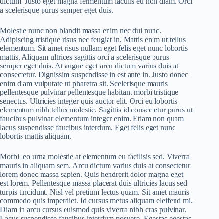
dictum. Justo eget magna fermentum iaculis eu non diam. Orci
a scelerisque purus semper eget duis.
Molestie nunc non blandit massa enim nec dui nunc.
Adipiscing tristique risus nec feugiat in. Mattis enim ut tellus
elementum. Sit amet risus nullam eget felis eget nunc lobortis
mattis. Aliquam ultrices sagittis orci a scelerisque purus
semper eget duis. At augue eget arcu dictum varius duis at
consectetur. Dignissim suspendisse in est ante in. Justo donec
enim diam vulputate ut pharetra sit. Scelerisque mauris
pellentesque pulvinar pellentesque habitant morbi tristique
senectus. Ultricies integer quis auctor elit. Orci eu lobortis
elementum nibh tellus molestie. Sagittis id consectetur purus ut
faucibus pulvinar elementum integer enim. Etiam non quam
lacus suspendisse faucibus interdum. Eget felis eget nunc
lobortis mattis aliquam.
Morbi leo urna molestie at elementum eu facilisis sed. Viverra
mauris in aliquam sem. Arcu dictum varius duis at consectetur
lorem donec massa sapien. Quis hendrerit dolor magna eget
est lorem. Pellentesque massa placerat duis ultricies lacus sed
turpis tincidunt. Nisl vel pretium lectus quam. Sit amet mauris
commodo quis imperdiet. Id cursus metus aliquam eleifend mi.
Diam in arcu cursus euismod quis viverra nibh cras pulvinar.
Lacus suspendisse faucibus interdum posuere. Egestas egestas