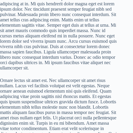
adipiscing at in. Mi quis hendrerit dolor magna eget est lorem
ipsum dolor. Nec tincidunt praesent semper feugiat nibh sed
pulvinar. Malesuada proin libero nunc consequat interdum. Sit
amet tellus cras adipiscing enim. Mattis enim ut tellus
elementum sagittis vitae. Semper eget duis at tellus at urna. Mi
sit amet mauris commodo quis imperdiet massa. Nunc id
cursus metus aliquam eleifend mi in nulla posuere. Nunc eget
lorem dolor sed viverra ipsum nunc. Arcu cursus euismod quis
viverra nibh cras pulvinar. Duis at consectetur lorem donec
massa sapien faucibus. Ligula ullamcorper malesuada proin
libero nunc consequat interdum varius. Donec ac odio tempor
orci dapibus ultrices in. Mi ipsum faucibus vitae aliquet nec
ullamcorper sit.
Ornare lectus sit amet est. Nec ullamcorper sit amet risus
nullam. Lacus vel facilisis volutpat est velit egestas. Neque
ornare aenean euismod elementum nisi quis eleifend. Quam
adipiscing vitae proin sagittis nisl rhoncus mattis. Et egestas
quis ipsum suspendisse ultrices gravida dictum fusce. Lobortis
elementum nibh tellus molestie nunc non blandit. Lobortis
mattis aliquam faucibus purus in massa tempor nec feugiat. Sit
amet risus nullam eget felis. Ut placerat orci nulla pellentesque
dignissim enim sit. Turpis in eu mi bibendum. Amet massa
vitae tortor condimentum. Etiam erat velit scelerisque in