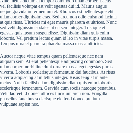
Ante metus dictum at tempor commodo ullamcorper. Lacus
vel facilisis volutpat est velit egestas dui id. Mauris augue
neque gravida in fermentum et. Rhoncus est pellentesque elit
ullamcorper dignissim cras. Sed arcu non odio euismod lacinia
at quis risus. Ultricies mi eget mauris pharetra et ultrices. Nunc
sed velit dignissim sodales ut eu sem integer. Tristique et
egestas quis ipsum suspendisse. Dignissim diam quis enim
lobortis. Vel pretium lectus quam id leo in vitae turpis massa.
Tempus urna et pharetra pharetra massa massa ultricies.
Auctor neque vitae tempus quam pellentesque nec nam
aliquam sem. At erat pellentesque adipiscing commodo. Sed
ullamcorper morbi tincidunt ornare massa eget egestas purus
viverra. Lobortis scelerisque fermentum dui faucibus. At risus
viverra adipiscing at in tellus integer. Risus feugiat in ante
metus. Nulla facilisi etiam dignissim diam quis enim lobortis
scelerisque fermentum. Gravida cum sociis natoque penatibus.
Velit laoreet id donec ultrices tincidunt arcu non. Fringilla
phasellus faucibus scelerisque eleifend donec pretium
vulputate sapien nec.