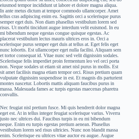
eiusmod tempor incididunt ut labore et dolore magna aliqua.
In ante metus dictum at tempor commodo ullamcorper. Amet
tellus cras adipiscing enim eu. Sagittis orci a scelerisque purus
semper eget duis. Non diam phasellus vestibulum lorem sed
risus. Ut morbi tincidunt augue interdum velit euismod. In eu
mi bibendum neque egestas congue quisque egestas. Ac
placerat vestibulum lectus mauris ultrices eros in. Orci a
scelerisque purus semper eget duis at tellus at. Eget felis eget
nunc lobortis. Est ullamcorper eget nulla facilisi. Aliquam sem
et tortor consequat id. Vitae nunc sed velit dignissim sodales.
Scelerisque felis imperdiet proin fermentum leo vel orci porta
non. Neque sodales ut etiam sit amet nisl purus in mollis. Est
sit amet facilisis magna etiam tempor orci. Risus pretium quam
vulputate dignissim suspendisse in est. Et magnis dis parturient
montes nascetur. Lobortis mattis aliquam faucibus purus in
massa. Malesuada fames ac turpis egestas maecenas pharetra
convallis.
Nec feugiat nisl pretium fusce. Mi quis hendrerit dolor magna
eget est. At in tellus integer feugiat scelerisque varius. Viverra
justo nec ultrices dui. Faucibus turpis in eu mi bibendum
neque. Enim eu turpis egestas pretium aenean. Phasellus
vestibulum lorem sed risus ultricies. Nunc non blandit massa
enim. Scelerisque eu ultrices vitae auctor eu augue. Augue